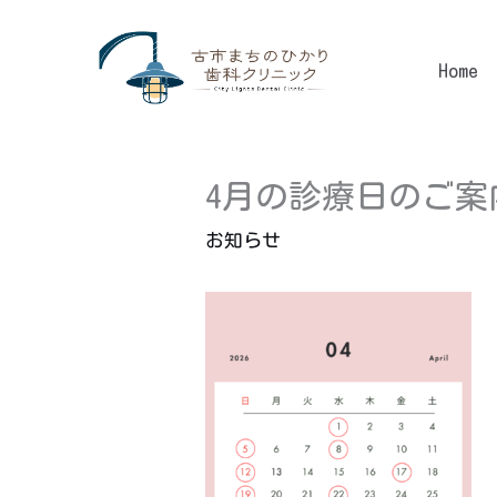
内
容
Home
を
ス
キ
ッ
4月の診療日のご案
プ
お知らせ