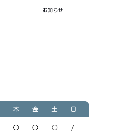
お知らせ
木
金
土
日
○
○
○
/