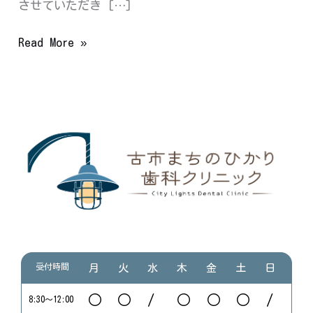
させていただき […]
日
の
Read More »
ご
案
内
(再
投
稿
で
す)
受付時間
月
火
水
木
金
土
日
○
○
/
○
○
○
/
8:30〜12:00