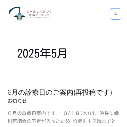
内
MAI
容
MEN
を
ス
キ
ッ
2025年5月
プ
6月の診療日のご案内(再投稿です)
6
月
お知らせ
の
６月の診療日案内です。 ６/１９(木)は、院長に歯
診
科医師会の予定が入ったため 診療を１７時までと
療