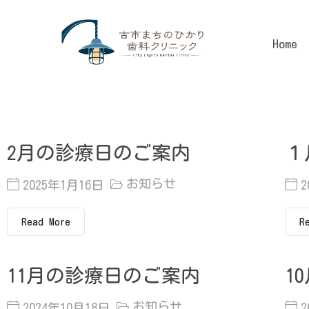
内
容
Home
を
ス
キ
ッ
プ
2月の診療日のご案内
１
お知らせ
2025年1月16日
2
Read More
R
11月の診療日のご案内
1
お知らせ
2024年10月18日