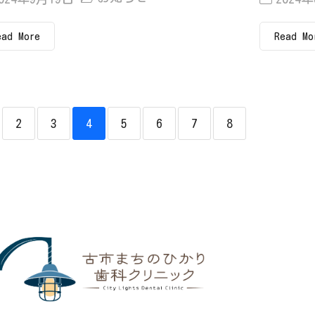
ead More
Read Mo
2
3
4
5
6
7
8